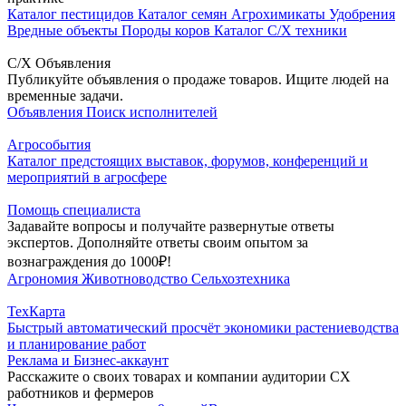
Каталог пестицидов
Каталог семян
Агрохимикаты
Удобрения
Вредные объекты
Породы коров
Каталог С/Х техники
С/Х Объявления
Публикуйте объявления о продаже товаров. Ищите людей на
временные задачи.
Объявления
Поиск исполнителей
Агрособытия
Каталог предстоящих выставок, форумов, конференций и
мероприятий в агросфере
Помощь специалиста
Задавайте вопросы и получайте развернутые ответы
экспертов. Дополняйте ответы своим опытом за
вознаграждения до 1000₽!
Агрономия
Животноводство
Сельхозтехника
ТехКарта
Быстрый автоматический просчёт экономики растениеводства
и планирование работ
Реклама и Бизнес-аккаунт
Расскажите о своих товарах и компании аудитории СХ
работников и фермеров