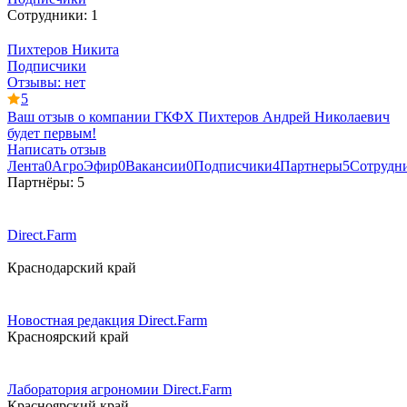
Сотрудники:
1
Пихтеров Никита
Подписчики
Отзывы:
нет
5
Ваш отзыв о компании
ГКФХ Пихтеров Андрей Николаевич
будет первым!
Написать отзыв
Лента
0
АгроЭфир
0
Вакансии
0
Подписчики
4
Партнеры
5
Сотрудн
Партнёры:
5
Direct.Farm
Краснодарский край
Новостная редакция Direct.Farm
Красноярский край
Лаборатория агрономии Direct.Farm
Красноярский край