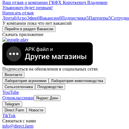
Ваш отзыв о компании
ГКФХ Короткевич Владимир
Ульянович
будет первым!
Написать отзыв
Лента
0
АгроЭфир
0
Вакансии
0
Подписчики
5
Партнеры
5
Сотрудн
У компании пока что нет вакансий
Перейти в раздел Вакансии
Скачать приложение
Подписаться на обновления в социальных сетях
Вконтакте
Лаборатория агрономии
Лаборатория животноводства
Сельхозтехника
Плодоводство
YouTube
Одноклассники
Яндекс.Дзен
Telegram
Direct.Farm
Новости
TikTok
Связаться с нами
info@direct.farm