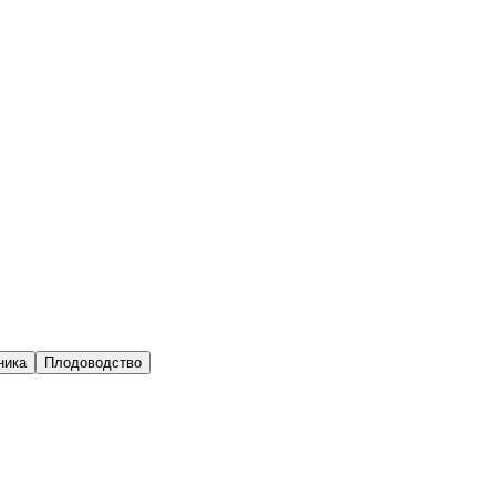
ника
Плодоводство