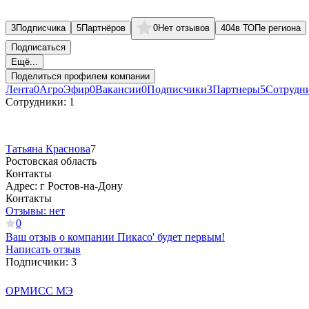
3
Подписчика
5
Партнёров
0
Нет отзывов
404
в ТОПе региона
Подписаться
Ещё...
Поделиться профилем компании
Лента
0
АгроЭфир
0
Вакансии
0
Подписчики
3
Партнеры
5
Сотрудн
Сотрудники:
1
Татьяна Краснова
7
Ростовская область
Контакты
Адрес:
г Ростов-на-Дону
Контакты
Отзывы:
нет
0
Ваш отзыв о компании
Пикасо'
будет первым!
Написать отзыв
Подписчики:
3
ОРМИСС МЭ