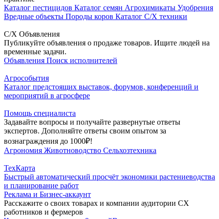
Каталог пестицидов
Каталог семян
Агрохимикаты
Удобрения
Вредные объекты
Породы коров
Каталог С/Х техники
С/Х Объявления
Публикуйте объявления о продаже товаров. Ищите людей на
временные задачи.
Объявления
Поиск исполнителей
Агрособытия
Каталог предстоящих выставок, форумов, конференций и
мероприятий в агросфере
Помощь специалиста
Задавайте вопросы и получайте развернутые ответы
экспертов. Дополняйте ответы своим опытом за
вознаграждения до 1000₽!
Агрономия
Животноводство
Сельхозтехника
ТехКарта
Быстрый автоматический просчёт экономики растениеводства
и планирование работ
Реклама и Бизнес-аккаунт
Расскажите о своих товарах и компании аудитории СХ
работников и фермеров