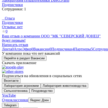
Лаборатория сельхозтехники Direct.Farm
Подписчики
Сотрудники:
1
_ Ольга
Подписчики
Отзывы:
нет
0
Ваш отзыв о компании
ООО "МК "СЕВЕРСКИЙ ДОНЕЦ"
будет первым!
Написать отзыв
Лента
0
АгроЭфир
0
Вакансии
0
Подписчики
4
Партнеры
5
Сотрудн
У компании пока что нет вакансий
Перейти в раздел Вакансии
Скачать приложение
Подписаться на обновления в социальных сетях
Вконтакте
Лаборатория агрономии
Лаборатория животноводства
Сельхозтехника
Плодоводство
YouTube
Одноклассники
Яндекс.Дзен
Telegram