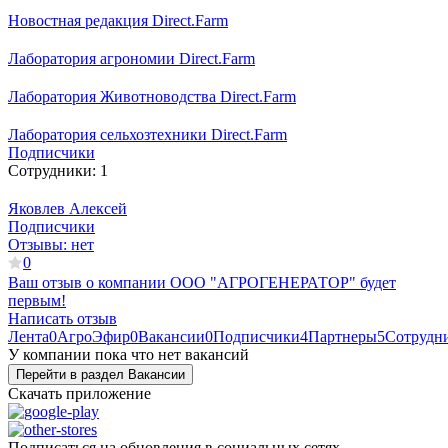
Новостная редакция Direct.Farm
Лаборатория агрономии Direct.Farm
Лаборатория Животноводства Direct.Farm
Лаборатория сельхозтехники Direct.Farm
Подписчики
Сотрудники:
1
Яковлев Алексей
Подписчики
Отзывы:
нет
0
Ваш отзыв о компании
ООО "АГРОГЕНЕРАТОР"
будет
первым!
Написать отзыв
Лента
0
АгроЭфир
0
Вакансии
0
Подписчики
4
Партнеры
5
Сотрудн
У компании пока что нет вакансий
Перейти в раздел Вакансии
Скачать приложение
Подписаться на обновления в социальных сетях