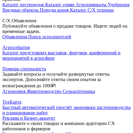
Каталог пестицидов
Каталог семян
Агрохимикаты
Удобрения
Вредные объекты
Породы коров
Каталог С/Х техники
С/Х Объявления
Публикуйте объявления о продаже товаров. Ищите людей на
временные задачи.
Объявления
Поиск исполнителей
Агрособытия
Каталог предстоящих выставок, форумов, конференций и
мероприятий в агросфере
Помощь специалиста
Задавайте вопросы и получайте развернутые ответы
экспертов. Дополняйте ответы своим опытом за
вознаграждения до 1000₽!
Агрономия
Животноводство
Сельхозтехника
ТехКарта
Быстрый автоматический просчёт экономики растениеводства
и планирование работ
Реклама и Бизнес-аккаунт
Расскажите о своих товарах и компании аудитории СХ
работников и фермеров