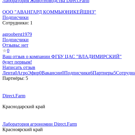
Лаборатория Животноводства Direct.Farm
ООО "АВАНГАРД КОММЬЮНИКЕЙШНЗ"
Подписчики
Сотрудники:
1
agrooberst1979
Подписчики
Отзывы:
нет
0
Ваш отзыв о компании
ФГБУ ЦАС "ВЛАДИМИРСКИЙ"
будет первым!
Написать отзыв
Лента
0
АгроЭфир
0
Вакансии
0
Подписчики
6
Партнеры
5
Сотрудн
Партнёры:
5
Direct.Farm
Краснодарский край
Лаборатория агрономии Direct.Farm
Красноярский край