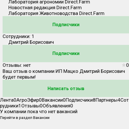
Лаборатория агрономии Direct.Farm
Новостная редакция Direct.Farm
Лаборатория Животноводства Direct.Farm
Подписчики
Сотрудники:
1
Дмитрий Борисович
Подписчики
Отзывы:
нет
0
Ваш отзыв о компании
ИП Мацко Дмитрий Борисович
будет первым!
Написать отзыв
Лента
0
АгроЭфир
0
Вакансии
0
Подписчики
8
Партнеры
4
Сот
рудники
1
Отзывы
0
Объявления
0
У компании пока что нет вакансий
Перейти в раздел Вакансии