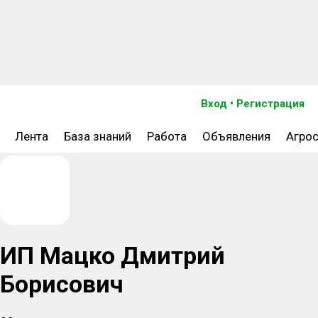
Найдите клиентов из С/Х на Direct.Farm
Вход
•
Регистрация
Лента
База знаний
Работа
Объявления
Агро
Узнать больше
Клиенты не нужны
ИП Мацко Дмитрий
Борисович