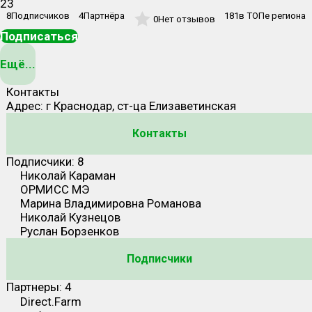
23
8
Подписчиков
4
Партнёра
181
в ТОПе региона
0
Нет отзывов
Подписаться
Ещё...
Контакты
Адрес:
г Краснодар, ст-ца Елизаветинская
Контакты
Подписчики:
8
Николай Караман
ОРМИСС МЭ
Марина Владимировна Романова
Николай Кузнецов
Руслан Борзенков
Подписчики
Партнеры:
4
Direct.Farm