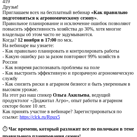
419
Друзья!
Приглашаем всех на бесплатный вебинар
«Как правильно
подготовиться к агрономическому сезону»
.
Правильное планирование и исключение ошибок позволяют
повысить эффективность хозяйства до 30%, хотя многие
владельцы об этом часто не задумываются.
Когда?
12 ноября в 17:00
по мск.
На вебинаре вы узнаете:
- Как правильно планировать и контролировать работы
- Какую ошибку раз за разом повторяют 99% хозяйств в
России
- Как вовремя распознавать проблемы на поле
- Как выстроить эффективную и прозрачную агрономическую
службу
- Как снизить риски в аграрном бизнесе и быть уверенным в
высоком урожае.
На этот раз наш спикер
Ольга Акильева
, ведущий
продуктолог «Диджитал Агро», опыт работы в аграрном
секторе более 10 лет.
Как принять участие в вебинаре? Зарегистрироваться по
ссылке:
https://clck.ru/Rpux5
⏱
Час времени, который разложит все по полочкам в теме
правильного планирования сезона!