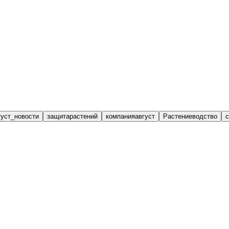
густ_новости
защитарастений
компанияавгуст
Растениеводство
с