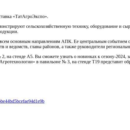
ставка «ТатАгроЭкспо».
емонстрируют сельскохозяйственную технику, оборудование и сы
родукции.
 всем основным направлениям АПК. Ее центральным событием с
тв и ведомств, главы районов, а также руководители региональ
2, на стенде А5. Вы сможете узнать о новинках к сезону-2024, 
гротехнологии» в павильоне № 3, на стенде Т19 представит об
61bbe44bd5bcefae94d1e9b