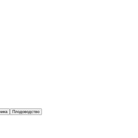
ника
Плодоводство