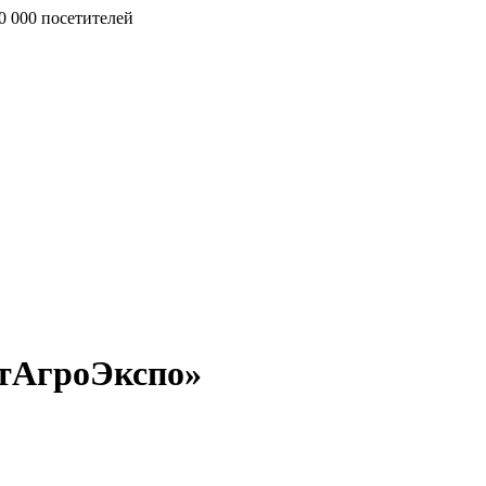
0 000 посетителей
тАгроЭкспо»