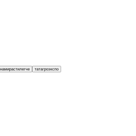
намирастилегче
татагроэкспо